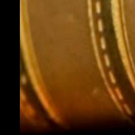
Beliau menjawab, ‘Iman kepada Allah.’ Saya
bertanya lagi, ‘Wahai Nabi Allah, dengan
iman itu tentu ada amal perbuatan?’ Jawab
beliau, ‘Hendaklah engkau sedekahkan
apa-apa yang diberikan Allah.’ Saya
bertanya lagi, ‘Wahai Nabi Allah, kalau
orang itu fakir miskin, tidak memiliki
sesuatu?’ Beliau menjawab, ‘Lakukanlah
amar ma’ruf dan nahi mungkar.’ Saya
bertanya pula, ‘Kalau orang itu tidak bisa
melakukan amar ma’ruf dan nahi
mungkar?’ Beliau bersabda pula, ‘Suruhlah
dia mengajar orang bodoh.’ Saya bertanya
lagi, ‘Jika orang itu tidak bisa
melakukannya?’ ‘Suruhlah ...