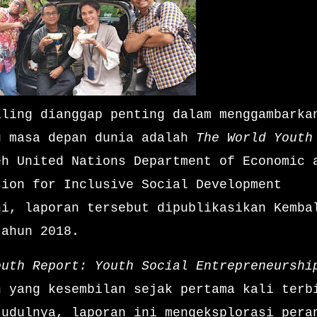
aling dianggap penting dalam menggambarka
u masa depan dunia adalah
The World Youth
eh United Nations Department of Economic 
sion for Inclusive Social Development
ni, laporan tersebut dipublikasikan Kemba
tahun 2018.
outh Report: Youth Social Entrepreneurshi
n yang kesembilan sejak pertama kali terb
judulnya, laporan ini mengeksplorasi pera