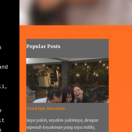
Popular Posts
n
and
li,
Good bye, Ramadan
p
it
Saya yakin, seyakin-yakinnya, dengan
sepenuh keyakinan yang saya miliki,
n